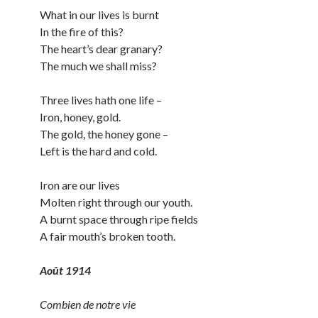
What in our lives is burnt
In the fire of this?
The heart’s dear granary?
The much we shall miss?
Three lives hath one life –
Iron, honey, gold.
The gold, the honey gone –
Left is the hard and cold.
Iron are our lives
Molten right through our youth.
A burnt space through ripe fields
A fair mouth’s broken tooth.
Août 1914
Combien de notre vie