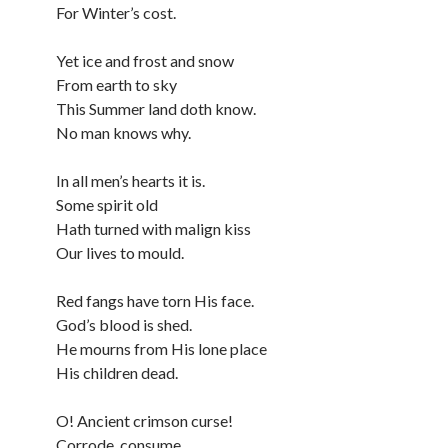
For Winter’s cost.
Yet ice and frost and snow
From earth to sky
This Summer land doth know.
No man knows why.
In all men’s hearts it is.
Some spirit old
Hath turned with malign kiss
Our lives to mould.
Red fangs have torn His face.
God’s blood is shed.
He mourns from His lone place
His children dead.
O! Ancient crimson curse!
Corrode, consume.