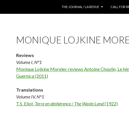
ALLER AU CONTENU
THE JOURNAL / LA REVUE
CALL FOR P
MONIQUE LOJKINE MOR
Reviews
Volume I, N°1
Monique Lojkine Morelec reviews Antoine Choplin, Le hé
Guernica (2011)
Translations
Volume IV, N°1
T.S. Eliot,
Terre en déshérence / The Waste Land
(1922)