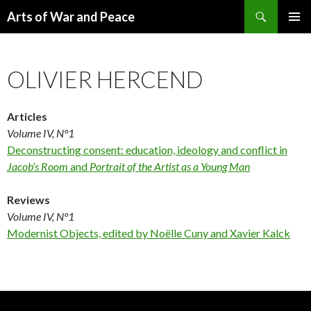
Recherche
Arts of War and Peace
ALLER
MENU
AU
PRINCI
CONTENU
OLIVIER HERCEND
Articles
Volume IV, N°1
Deconstructing consent: education, ideology and conflict in
Jacob’s Room
and
Portrait of the Artist as a Young Man
Reviews
Volume IV, N°1
Modernist Objects, edited by Noëlle Cuny and Xavier Kalck